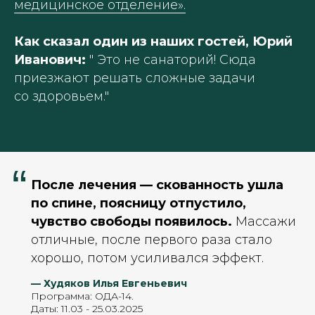
медицинское отделение».
Как сказал один из наших гостей, Юрий
Иванович:
" Это не санаторий! Сюда
приезжают решать сложные задачи
со здоровьем."
“
После лечения — скованность ушла
по спине, поясницу отпустило,
чувство свободы появилось.
Массажи
отличные, после первого раза стало
хорошо, потом усиливался эффект.
— Худяков Илья Евгеньевич
Программа: ОДА-14.
Даты: 11.03 - 25.03.2025