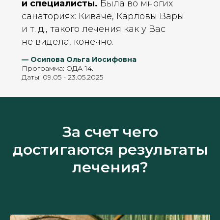
и специалисты.
Была во многих
санаториях: Киваче, Карловы Вары
и т. д., такого лечения как у Вас
не видела, конечно.
— Осипова Ольга Иосифовна
Программа: ОДА-14.
Даты: 09.05 - 23.05.2025
За счет чего
достигаются результаты
лечения?